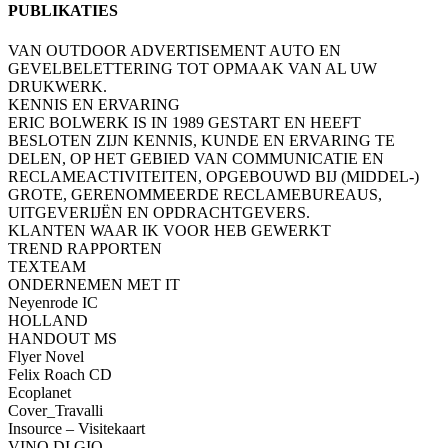
PUBLIKATIES
VAN OUTDOOR ADVERTISEMENT AUTO EN
GEVELBELETTERING TOT OPMAAK VAN AL UW
DRUKWERK.
KENNIS EN ERVARING
ERIC BOLWERK IS IN 1989 GESTART EN HEEFT
BESLOTEN ZIJN KENNIS, KUNDE EN ERVARING TE
DELEN, OP HET GEBIED VAN COMMUNICATIE EN
RECLAMEACTIVITEITEN, OPGEBOUWD BIJ (MIDDEL-)
GROTE, GERENOMMEERDE RECLAMEBUREAUS,
UITGEVERIJËN EN OPDRACHTGEVERS.
KLANTEN WAAR IK VOOR HEB GEWERKT
TREND RAPPORTEN
TEXTEAM
ONDERNEMEN MET IT
Neyenrode IC
HOLLAND
HANDOUT MS
Flyer Novel
Felix Roach CD
Ecoplanet
Cover_Travalli
Insource – Visitekaart
VINO DI GIO